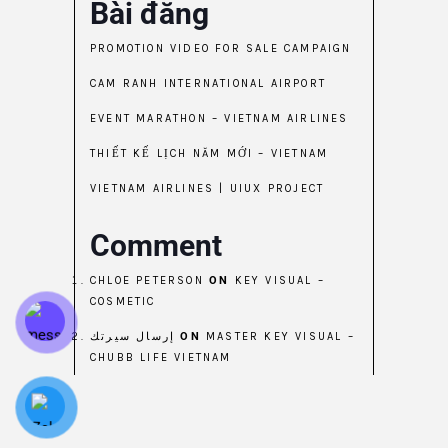
Bài đăng
PROMOTION VIDEO FOR SALE CAMPAIGN
CAM RANH INTERNATIONAL AIRPORT
EVENT MARATHON – VIETNAM AIRLINES
THIẾT KẾ LỊCH NĂM MỚI – VIETNAM
VIETNAM AIRLINES | UIUX PROJECT
Comment
CHLOE PETERSON
ON
KEY VISUAL –
COSMETIC
إرسال سيرتك
ON
MASTER KEY VISUAL –
CHUBB LIFE VIETNAM